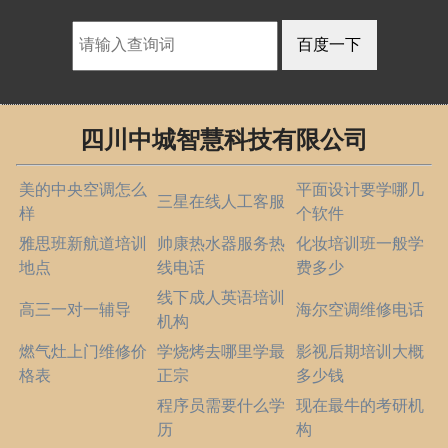
四川中城智慧科技有限公司
美的中央空调怎么
平面设计要学哪几
三星在线人工客服
样
个软件
雅思班新航道培训
帅康热水器服务热
化妆培训班一般学
地点
线电话
费多少
线下成人英语培训
高三一对一辅导
海尔空调维修电话
机构
燃气灶上门维修价
学烧烤去哪里学最
影视后期培训大概
格表
正宗
多少钱
程序员需要什么学
现在最牛的考研机
历
构