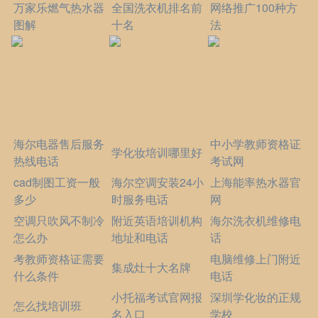
万家乐燃气热水器
全国洗衣机排名前
网络推广100种方
图解
十名
法
海尔电器售后服务
中小学教师资格证
学化妆培训哪里好
热线电话
考试网
cad制图工资一般
海尔空调安装24小
上海能率热水器官
多少
时服务电话
网
空调只吹风不制冷
附近英语培训机构
海尔洗衣机维修电
怎么办
地址和电话
话
考教师资格证需要
电脑维修上门附近
集成灶十大名牌
什么条件
电话
小托福考试官网报
深圳学化妆的正规
怎么找培训班
名入口
学校